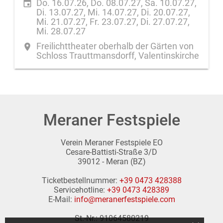
Do. 16.07.26, Do. 08.07.27, Sa. 10.07.27,
event
Di. 13.07.27, Mi. 14.07.27, Di. 20.07.27,
Mi. 21.07.27, Fr. 23.07.27, Di. 27.07.27,
Mi. 28.07.27
Freilichttheater oberhalb der Gärten von
place
Schloss Trauttmansdorff, Valentinskirche
Meraner Festspiele
Verein Meraner Festspiele EO
Cesare-Battisti-Straße 3/D
39012 - Meran (BZ)
Ticketbestellnummer:
+39 0473 428388
Servicehotline:
+39 0473 428389
E-Mail:
info@meranerfestspiele.com
St.-Nr.: 91064580219